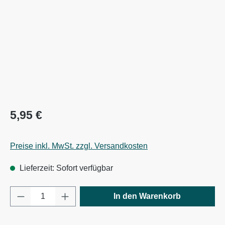
Regulärer Preis:
5,95 €
Preise inkl. MwSt. zzgl. Versandkosten
Lieferzeit: Sofort verfügbar
Produkt Anzahl: Gib den gewünschten Wert e
In den Warenkorb