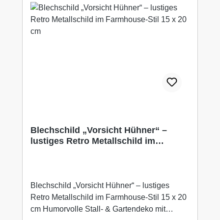
zusammen fassen und berechnet dann zu
hohe Versandkosten. Wir bitten um Ihr
Verständnis.Sie möchten sich persönlich von
der Qualität unserer Produkte überzeugen?
Dann besuchen Sie uns in unserem
Ladengeschäft in 31638 Stöckse
Sonnenborsteler Weg 12.
Öffnungszeiten:.Mo. - Fr. 9.00 -18.00 Uhr Sa.
10.00 -14.00 Uhr. Wir freuen uns auf Ihren
Besuch.Ihr WUNDERBAAReS.de Team
Blechschild „Vorsicht Hühner“ –
lustiges Retro Metallschild im
Farmhouse-Stil 15 x 20 cm
Blechschild „Vorsicht Hühner“ – lustiges
Retro Metallschild im Farmhouse-Stil 15 x 20
cm Humorvolle Stall- & Gartendeko mit