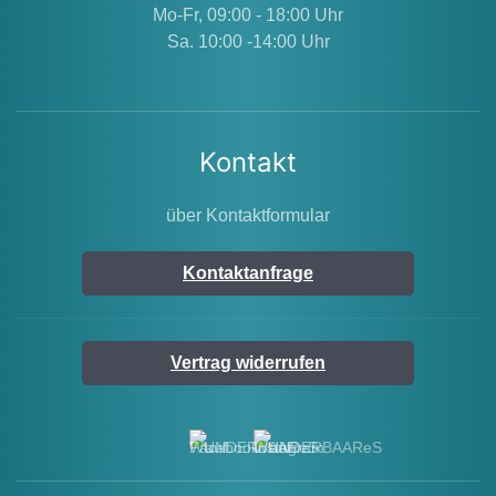
Charakter.Ideal als: • Deko für Hühnerstall
Mo-Fr, 09:00 - 18:00 Uhr
oder Garten • Geschenk für Hühnerhalter &
Sa. 10:00 -14:00 Uhr
Selbstversorger • Bauernhof- oder
Landhausdeko • oder einfach als humorvolles
StatementKlein, frech und einfach wunderbar
ländlich.📐 DetailsMaterial: Stahlblech /
Kontakt
Metall Oberfläche: gewölbt, farbig bedruckt,
mit Klarlack veredelt Stil: Retro / Vintage /
über Kontaktformular
Farmhouse Aufhängung: vorgeprägte Löcher
in den Ecken Motiv/Text: „Vorsicht Hühner –
Kontaktanfrage
Wenn Huhn kommt: flach auf den Boden
legen und auf Hilfe warten …“Maße: ca. 15 x
20 cm
Vertrag widerrufen