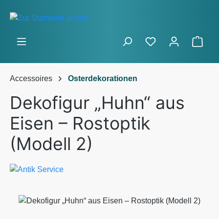
Zum Hauptinhalt springen
Ware
Accessoires
Osterdekorationen
Dekofigur „Huhn“ aus
Eisen – Rostoptik
(Modell 2)
Bildergalerie überspringen