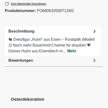
Zum Merkzettel hinzufügen
Produktnummer:
PO680632000712M2
Beschreibung
🐔 Dekofigur „Huhn“ aus Eisen – Rostoptik (Modell
2) Noch mehr Bauernhof-Charme für draußen 🧡
Dieses Huhn aus Eisenblech m…
Mehr
Bewertungen
Produktgalerie überspringen
Osterdekoration