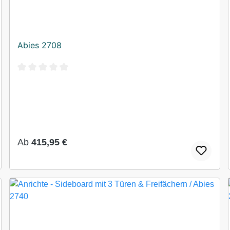
Abies 2708
Durchschnittliche Bewertung von 0 von 5 Sternen
Regulärer Preis:
Ab
415,95 €