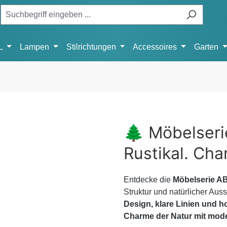
L
Lampen
Stilrichtungen
Accessoires
Garten
🌲 Möbelserie
Rustikal. Char
Entdecke die
Möbelserie A
Struktur und natürlicher Aus
Design, klare Linien und h
Charme der Natur mit mo