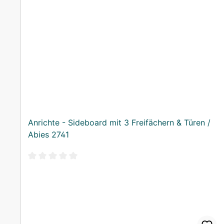
Anrichte - Sideboard mit 3 Freifächern & Türen /
Abies 2741
Durchschnittliche Bewertung von 0 von 5 Sternen