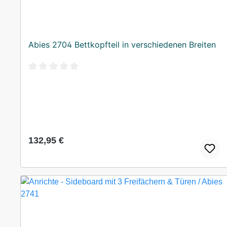
Abies 2704 Bettkopfteil in verschiedenen Breiten
Durchschnittliche Bewertung von 0 von 5 Sternen
Regulärer Preis:
132,95 €