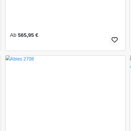
Regulärer Preis:
Ab
565,95 €