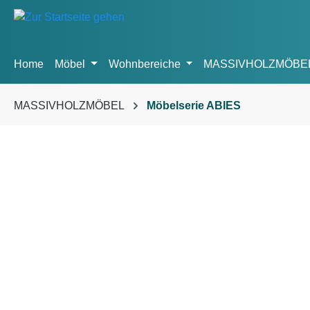
m Hauptinhalt springen
Zur Suche springen
Zur Hauptnavigation springen
Home
Möbel
Wohnbereiche
MASSIVHOLZMÖBE
MASSIVHOLZMÖBEL
Möbelserie ABIES