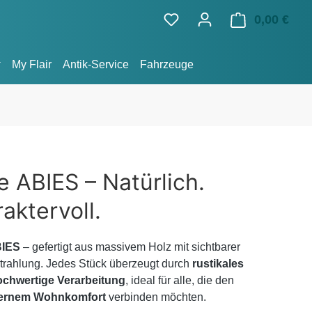
0,00 €
Ware
My Flair
Antik-Service
Fahrzeuge
 ABIES – Natürlich.
aktervoll.
BIES
– gefertigt aus massivem Holz mit sichtbarer
strahlung. Jedes Stück überzeugt durch
rustikales
ochwertige Verarbeitung
, ideal für alle, die den
dernem Wohnkomfort
verbinden möchten.