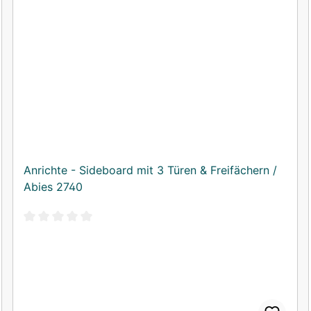
Anrichte - Sideboard mit 3 Türen & Freifächern /
Abies 2740
Durchschnittliche Bewertung von 0 von 5 Sternen