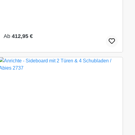
Regulärer Preis:
Ab
412,95 €