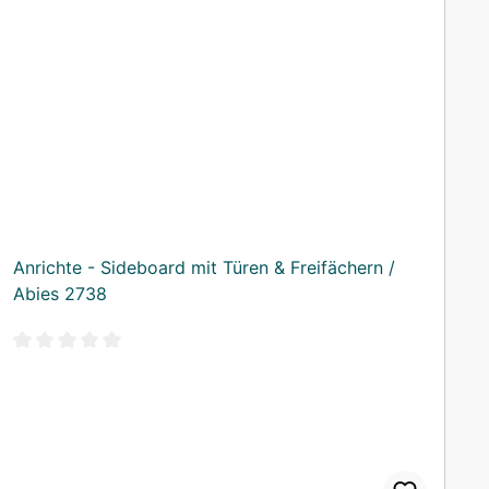
Anrichte - Sideboard mit Türen & Freifächern /
Abies 2738
Durchschnittliche Bewertung von 0 von 5 Sternen