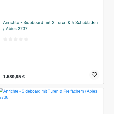
Anrichte - Sideboard mit 2 Türen & 4 Schubladen
/ Abies 2737
Durchschnittliche Bewertung von 0 von 5 Sternen
Regulärer Preis:
1.589,95 €