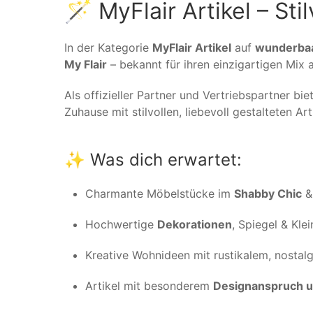
🪄 MyFlair Artikel – St
In der Kategorie
MyFlair Artikel
auf
wunderba
My Flair
– bekannt für ihren einzigartigen Mix
Als offizieller Partner und Vertriebspartner bie
Zuhause mit stilvollen, liebevoll gestalteten A
✨ Was dich erwartet:
Charmante Möbelstücke im
Shabby Chic
Hochwertige
Dekorationen
, Spiegel & Kle
Kreative Wohnideen mit rustikalem, nosta
Artikel mit besonderem
Designanspruch un