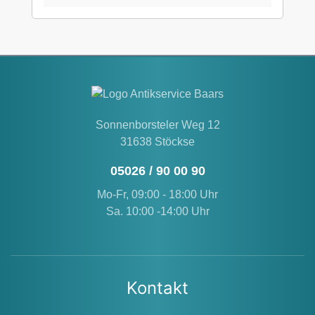
kombiniert mit der kleineren Version, entsteht
eine moderne und harmonische
Osterdekoration.Produktdetails:Material:
KeramikFarbe: Creme / WeißOberfläche:
StoneLook / ZementoptikMaße: B 9 cm / T 9
cm / H 12 cmEinsatzbereich: Indoor &
Outdoor (geschützt)Stil: Modern, reduziert,
zeitlos
Sonnenborsteler Weg 12
31638 Stöckse
05026 / 90 00 90
Mo-Fr, 09:00 - 18:00 Uhr
Sa. 10:00 -14:00 Uhr
Kontakt