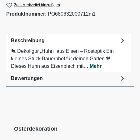
Zum Merkzettel hinzufügen
Produktnummer:
PO680632000712m1
Beschreibung
🐔 Dekofigur „Huhn“ aus Eisen – Rostoptik Ein
kleines Stück Bauernhof für deinen Garten 🧡
Dieses Huhn aus Eisenblech mit…
Mehr
Bewertungen
Produktgalerie überspringen
Osterdekoration