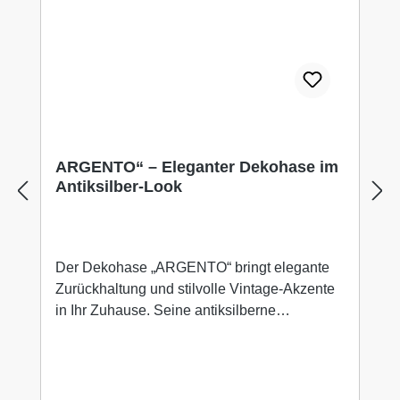
schlichtEinsatzbereich: Oster- &
Frühlingsdekoration PASCO wirkt besonders
schön in Kombination mit Leinen, Keramik,
Zweigen oder Glas-Ostereiern aus unseren
OVIA- & LUCÉA-Serie.
ARGENTO“ – Eleganter Dekohase im
Antiksilber-Look
Der Dekohase „ARGENTO“ bringt elegante
Zurückhaltung und stilvolle Vintage-Akzente
in Ihr Zuhause. Seine antiksilberne
Oberfläche verleiht ihm eine edle Patina, die
an klassische Wohnaccessoires vergangener
Zeiten erinnert.Gefertigt aus hochwertigem
Polyresin überzeugt ARGENTO durch seine