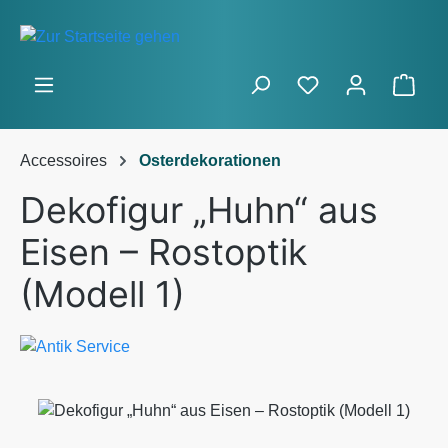
Zum Hauptinhalt springen
Ware
Accessoires
Osterdekorationen
Dekofigur „Huhn“ aus
Eisen – Rostoptik
(Modell 1)
Bildergalerie überspringen