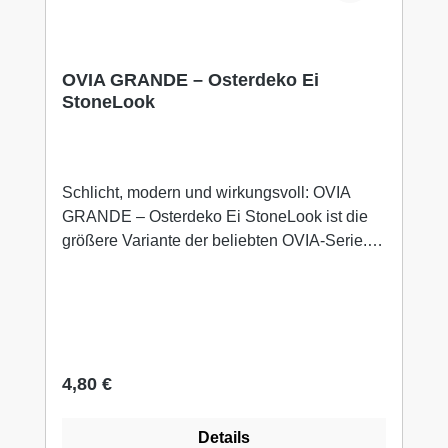
OVIA GRANDE – Osterdeko Ei
StoneLook
Schlicht, modern und wirkungsvoll: OVIA
GRANDE – Osterdeko Ei StoneLook ist die
größere Variante der beliebten OVIA-Serie.
Gefertigt aus Keramik in Creme/Weiß mit
zementähnlicher Oberfläche überzeugt das Ei
durch seine ruhige Ausstrahlung und
hochwertige Optik.Mit seinen Maßen von 9 ×
9 × 12 cm eignet sich OVIA GRANDE ideal
Regulärer Preis:
4,80 €
als Blickfang in Osterarrangements – im
Innenbereich sowie im geschützten
Außenbereich. Ob einzeln platziert oder
Details