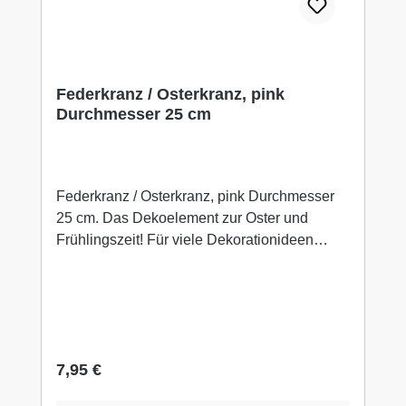
Federkranz / Osterkranz, pink
Durchmesser 25 cm
Federkranz / Osterkranz, pink Durchmesser
25 cm. Das Dekoelement zur Oster und
Frühlingszeit! Für viele Dekorationideen
einsetzbar. Vielleicht ist das auch mal ein
tolles Geschenk für Ihre Liebsten!? Stöbern
Sie noch ein wenig weiter hier bei uns auf
WUNDERBAAReS.de... es gibt viel zu
entdecken!Achtung! Falls Sie mehrere Artikel
Regulärer Preis:
7,95 €
in Ihren Warenkorb gelegt haben und Ihnen
die Versandkosten zu hoch erscheinen,