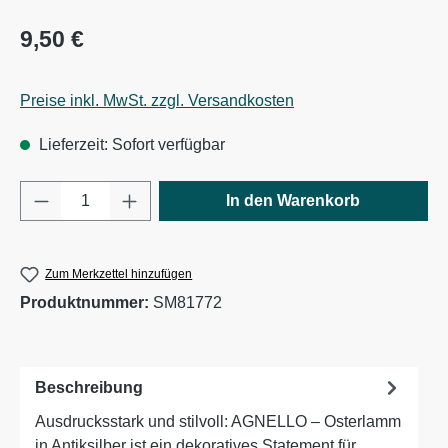
Regulärer Preis:
9,50 €
Preise inkl. MwSt. zzgl. Versandkosten
Lieferzeit: Sofort verfügbar
Produkt Anzahl: Gib den gewünschten Wert e
In den Warenkorb
Zum Merkzettel hinzufügen
Produktnummer:
SM81772
Beschreibung
Ausdrucksstark und stilvoll: AGNELLO – Osterlamm
in Antiksilber ist ein dekoratives Statement für