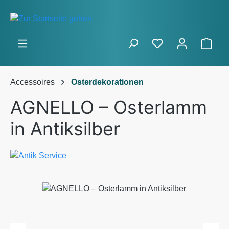
Zum Hauptinhalt springen
Ware
Accessoires
Osterdekorationen
AGNELLO – Osterlamm
in Antiksilber
Bildergalerie überspringen