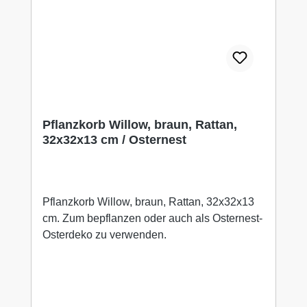
Dann besuchen Sie uns in unserem
Ladengeschäft in 31638 Stöckse
Sonnenborsteler Weg 12.
Öffnungszeiten:.Mo. - Fr. 9.00 -18.00 Uhr Sa.
10.00 -14.00 Uhr. Wir freuen uns auf Ihren
Besuch.Ihr WUNDERBAAReS.de Team
Pflanzkorb Willow, braun, Rattan,
32x32x13 cm / Osternest
Pflanzkorb Willow, braun, Rattan, 32x32x13
cm. Zum bepflanzen oder auch als Osternest-
Osterdeko zu verwenden.