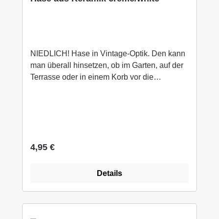
NIEDLICH! Hase in Vintage-Optik. Den kann
man überall hinsetzen, ob im Garten, auf der
Terrasse oder in einem Korb vor die
Eingangstür. Die Oberfläche ist creme-white.
Gefertig ist der hase aus Keramik. Für die
Deko innen & außen. Der Hase ist nicht
Winterfest! Bitte holen Sie "IHN" im Winter ins
Haus! Wir bieten den Hasen in 2 Größen hier
Regulärer Preis:
4,95 €
im Shop an... stöbern Sie einfach weiter!
Details