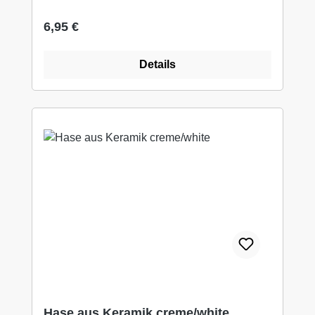
Regulärer Preis:
6,95 €
Details
Hase aus Keramik creme/white