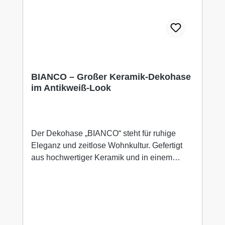
Ausarbeitung
BIANCO – Großer Keramik-Dekohase
im Antikweiß-Look
Der Dekohase „BIANCO“ steht für ruhige
Eleganz und zeitlose Wohnkultur. Gefertigt
aus hochwertiger Keramik und in einem
sanften Antikweiß gehalten, fügt er sich
harmonisch in klassische, moderne und
skandinavische Wohnstile ein.Seine
großzügige Form und die dezente
Farbgebung machen BIANCO zu einem