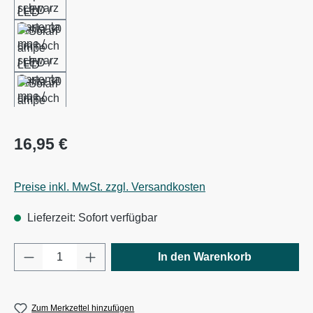
Regulärer Preis:
16,95 €
Preise inkl. MwSt. zzgl. Versandkosten
Lieferzeit: Sofort verfügbar
Produkt Anzahl: Gib den gewünschten Wert e
In den Warenkorb
Zum Merkzettel hinzufügen