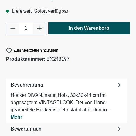
Lieferzeit: Sofort verfügbar
Produkt Anzahl: Gib den gewünschten Wert e
In den Warenkorb
Zum Merkzettel hinzufügen
Produktnummer:
EX243197
Beschreibung
Hocker DIVAN, natur, Holz, 30x30x44 cm im
angesagtem VINTAGELOOK. Der von Hand
gearbeitete Hocker ist sehr stabil aber denno…
Mehr
Bewertungen