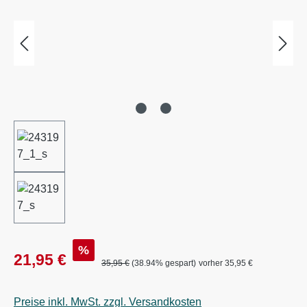
Verkaufspreis:
%
21,95 €
Regulärer Preis:
35,95 €
(38.94% gespart)
vorher 35,95 €
Preise inkl. MwSt. zzgl. Versandkosten