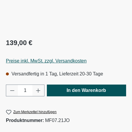
Regulärer Preis:
139,00 €
Preise inkl. MwSt. zzgl. Versandkosten
Versandfertig in 1 Tag, Lieferzeit 20-30 Tage
Produkt Anzahl: Gib den gewünschten Wert e
In den Warenkorb
Zum Merkzettel hinzufügen
Produktnummer:
MF07.21JO