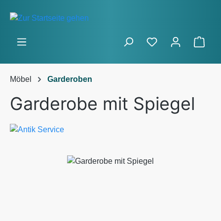
Zum Hauptinhalt springen
Ware
Möbel
Garderoben
Garderobe mit Spiegel
Bildergalerie überspringen