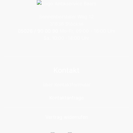
Sonnenborsteler Weg 12
31638 Stöckse
05026 / 90 00 90
Mo-Fr, 09:00 - 18:00 Uhr
Sa. 10:00 -14:00 Uhr
Kontakt
über Kontaktformular
Kontaktanfrage
Vertrag widerrufen