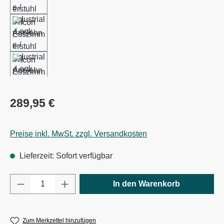
Regulärer Preis:
289,95 €
Preise inkl. MwSt. zzgl. Versandkosten
Lieferzeit: Sofort verfügbar
Produkt Anzahl: Gib den gewünschten Wert e
In den Warenkorb
Zum Merkzettel hinzufügen