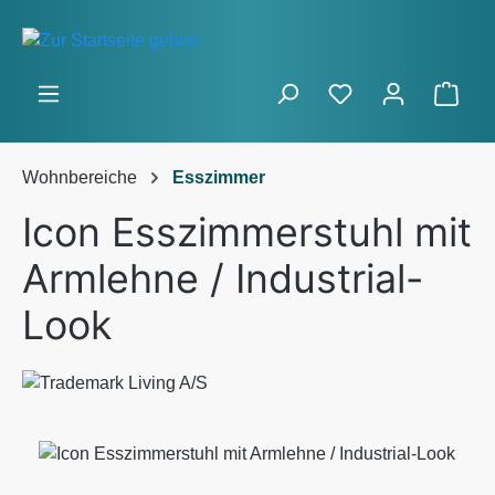
Zum Hauptinhalt springen
Ware
Wohnbereiche
Esszimmer
Icon Esszimmerstuhl mit
Armlehne / Industrial-
Look
Bildergalerie überspringen