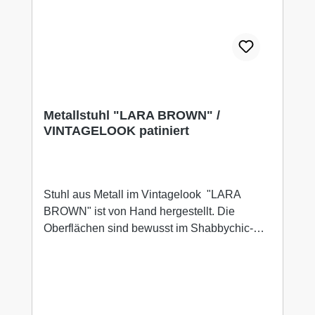
Metallstuhl "LARA BROWN" /
VINTAGELOOK patiniert
Stuhl aus Metall im Vintagelook "LARA
BROWN" ist von Hand hergestellt. Die
Oberflächen sind bewusst im Shabbychic-
Style lackiert. Trotz das der Stuhl sehr stabil
ist, ist er recht leicht. "LARA BROWN" ist in
allen Wohnbereichen einsetzbar, ob im
Esszimmer, in der Küche oder im
Arbeitszimmer. Auch im Gewerbebereich gut