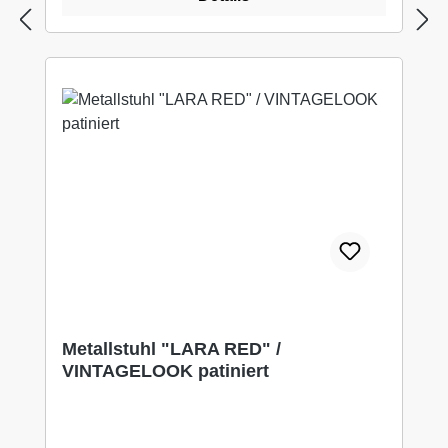
und Abplatzer sind alters bedingt vorhanden (
siehe Fotos).Vielleicht ist das auch mal ein
tolles Geschenk für Ihre Liebsten!? Stöbern
Sie noch ein wenig weiter hier bei uns auf
WUNDERBAAReS.de... es gibt viel zu
entdecken!
Metallstuhl "LARA RED" /
VINTAGELOOK patiniert