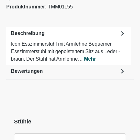
Produktnummer:
TMM01155
Beschreibung
Icon Esszimmerstuhl mit Armlehne Bequemer
Esszimmerstuhl mit gepolstertem Sitz aus Leder -
braun. Der Stuhl hat Armlehne…
Mehr
Bewertungen
Produktgalerie überspringen
Stühle