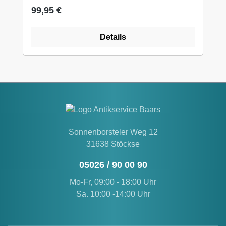
Regulärer Preis:
99,95 €
zu verwenden! Dieses Stuhlmodell bieten wir
hier im Shop in 3 Farben an. Vielleicht ist das
auch mal ein tolles Geschenk für Ihre
Details
Liebsten!? Stöbern Sie noch ein wenig weiter
hier bei uns auf WUNDERBAAReS.de... es
gibt viel zu entdecken!
Sonnenborsteler Weg 12
31638 Stöckse
05026 / 90 00 90
Mo-Fr, 09:00 - 18:00 Uhr
Sa. 10:00 -14:00 Uhr