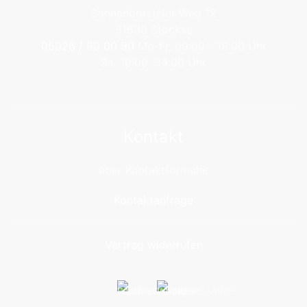
Sonnenborsteler Weg 12
31638 Stöckse
05026 / 90 00 90
Mo-Fr, 09:00 - 18:00 Uhr
Sa. 10:00 -14:00 Uhr
Kontakt
über Kontaktformular
Kontaktanfrage
Vertrag widerrufen