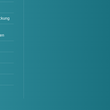
ackung
en