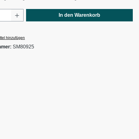
Anzahl: Gib den gewünschten Wert ein oder
In den Warenkorb
tel hinzufügen
mmer:
SM80925