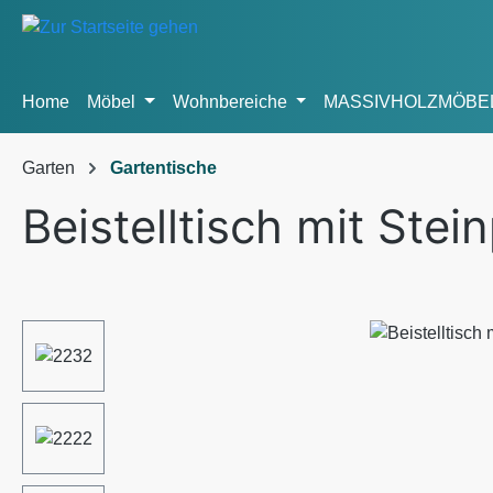
m Hauptinhalt springen
Zur Suche springen
Zur Hauptnavigation springen
Home
Möbel
Wohnbereiche
MASSIVHOLZMÖBE
Garten
Gartentische
Beistelltisch mit Stein
Bildergalerie überspringen