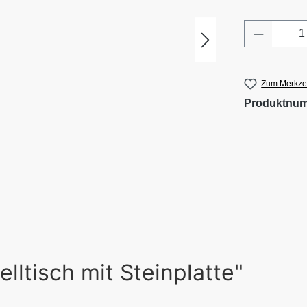
Produkt 
Zum Merkzet
Produktnu
lltisch mit Steinplatte"