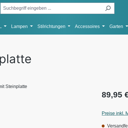
L
Lampen
Stilrichtungen
Accessoires
Garten
platte
Regulärer Pr
89,95 
Preise inkl.
Versandfert