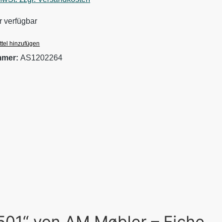
 verfügbar
tel hinzufügen
mmer:
AS1202264
501“ von AM Møbler – Eiche