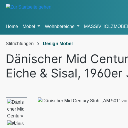
m Hauptinhalt springen
Zur Suche springen
Zur Hauptnavigation springen
Home
Möbel
Wohnbereiche
MASSIVHOLZMÖBE
Stilrichtungen
Design Möbel
Dänischer Mid Centur
Eiche & Sisal, 1960er
Bildergalerie überspringen