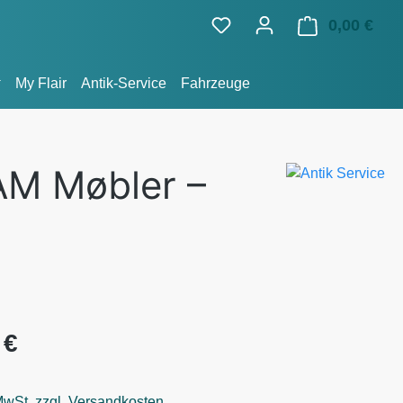
0,00 €
Ware
My Flair
Antik-Service
Fahrzeuge
AM Møbler –
eis:
 €
 MwSt. zzgl. Versandkosten