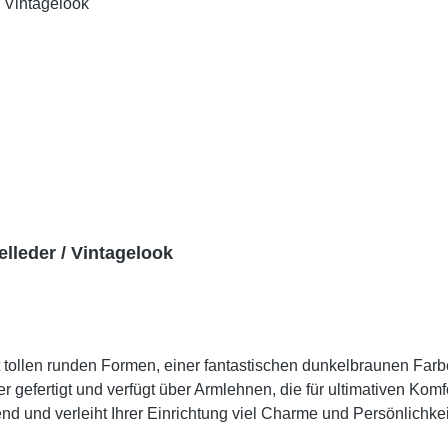
lleder / Vintagelook
t tollen runden Formen, einer fantastischen dunkelbraunen Farb
r gefertigt und verfügt über Armlehnen, die für ultimativen Komf
und verleiht Ihrer Einrichtung viel Charme und Persönlichkeit. 
e im Aussehen und in der Oberfläche vorkommen. Kleine Risse 