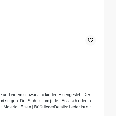
e und einem schwarz lackierten Eisengestell. Der
ort sorgen. Der Stuhl ist um jeden Esstisch oder in
Material: Eisen | BüffellederDetails: Leder ist ein
und Narben sind natürlich und keine