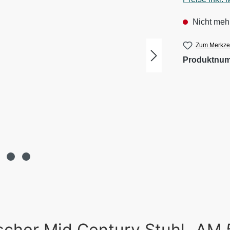
Nicht mehr
Zum Merkzet
Produktnu
scher Mid Century Stuhl „AM 