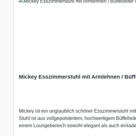
Mickey Esszimmerstuhl mit Armlehnen / Büffe
Mickey ist ein unglaublich schöner Esszimmerstuhl mi
Stuhl ist aus vollgepolstertem, hochwertigem Büffellede
einem Loungebereich sowohl elegant als auch einladend 
Naturprodukt. Daher können Unterschiede in der Farb