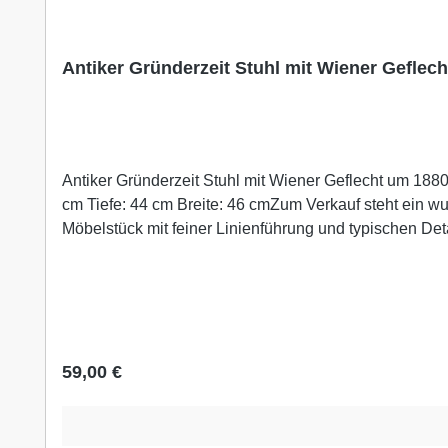
Antiker Gründerzeit Stuhl mit Wiener Geflec
Antiker Gründerzeit Stuhl mit Wiener Geflecht um 1880 Eleganter Nussbaumstuhl im unrestaurierten Originalzustand – sofort einsatzbereitMaße: Höhe: 103 cm Sitzhöhe:
cm Tiefe: 44 cm Breite: 46 cmZum Verkauf steht ein wu
Möbelstück mit feiner Linienführung und typischen Det
geschwungenen Formen, die gedrechselten Vorderbeine
Gründerzeit.Das warme Nussbaumholz besitzt eine schö
unrestauriertem, sehr gutem Zustand.stabil und festGe
sichtbar und absolut authentisch. Keine lockeren Verbi
ist.VerwendungWunderschön als Einzelstuhl im Flur, S
Regulärer Preis:
59,00 €
Einrichtung sehr reizvoll.Auf Anfrage erstellen wir ger