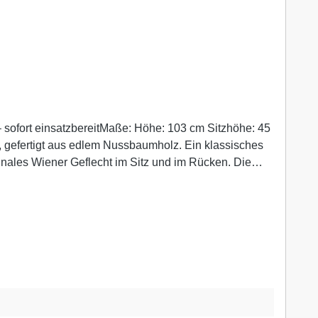
0, gefertigt aus edlem Nussbaumholz. Ein klassisches
inales Wiener Geflecht im Sitz und im Rücken. Die
s Stück zu einem stilvollen Vertreter der
rakter.ZustandDer Stuhl befindet sich in
n vorhandenKleine Kratzer und Spuren der Zeit sind
alls eine sanfte Auffrischung gewünscht
n Möbeln. Auch als Akzentstück in moderner