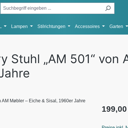
L
Lampen
Stilrichtungen
Accessoires
Garten
y Stuhl „AM 501“ von 
 Jahre
Regulärer Pr
199,00
Preise inkl.